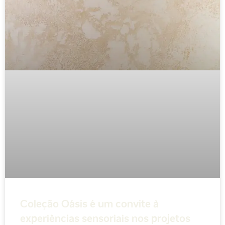
Coleção Oásis é um convite à
experiências sensoriais nos projetos