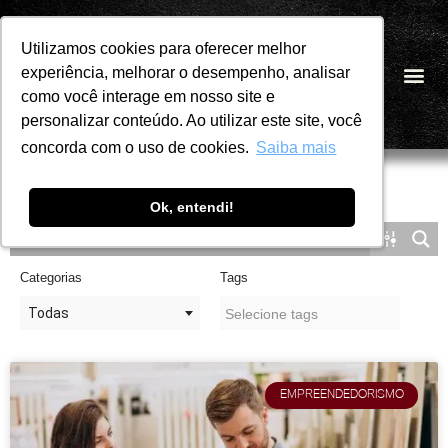
Utilizamos cookies para oferecer melhor
Utilizamos cookies para oferecer melhor
Pular
experiência, melhorar o desempenho, analisar
experiência, melhorar o desempenho, analisar
PT
para
como você interage em nosso site e
como você interage em nosso site e
o
personalizar conteúdo. Ao utilizar este site, você
personalizar conteúdo. Ao utilizar este site, você
conteúdo
concorda com o uso de cookies.
concorda com o uso de cookies.
Saiba mais
Saiba mais
Ok, entendi!
Ok, entendi!
Categorias
Tags
Todas
EMPREENDEDORISMO