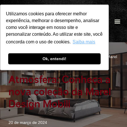
Utilizamos cookies para oferecer melhor
Utilizamos cookies para oferecer melhor
Pular
experiência, melhorar o desempenho, analisar
experiência, melhorar o desempenho, analisar
PT
para
como você interage em nosso site e
como você interage em nosso site e
o
personalizar conteúdo. Ao utilizar este site, você
personalizar conteúdo. Ao utilizar este site, você
conteúdo
concorda com o uso de cookies.
concorda com o uso de cookies.
Saiba mais
Saiba mais
Início
»
Blog
»
Atmosfera: Conheça a nova coleção da Marel
Ok, entendi!
Ok, entendi!
Design Mobili
Atmosfera: Conheça a
nova coleção da Marel
Design Mobili
20 de março de 2024