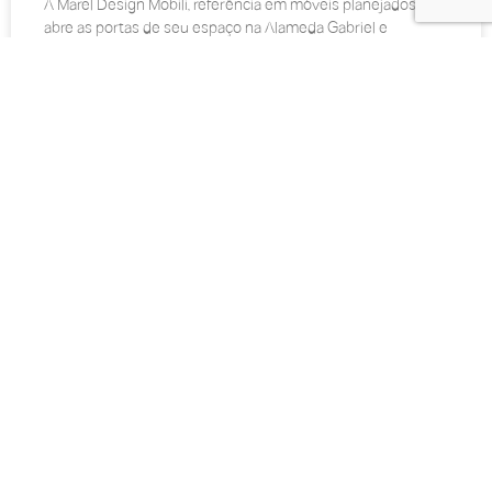
A Marel Design Mobili, referência em móveis planejados,
abre as portas de seu espaço na Alameda Gabriel e
promove um evento imperdível para o setor:
LEIA AGORA »
5 de março de 2025
DECORAÇÃO