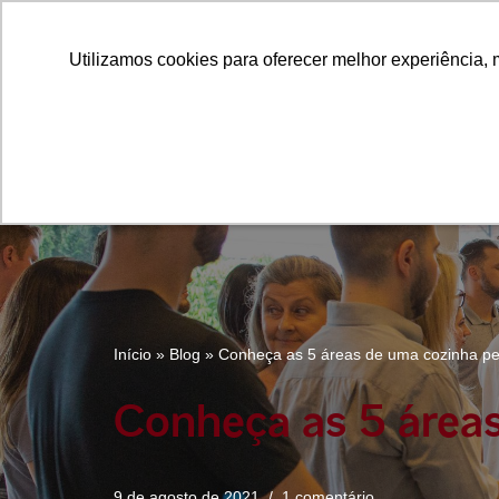
Utilizamos cookies para oferecer melhor experiência, 
Utilizamos cookies para oferecer melhor experiência, 
Pular
para
o
conteúdo
Início
»
Blog
»
Conheça as 5 áreas de uma cozinha per
Conheça as 5 áreas
9 de agosto de 2021
1 comentário