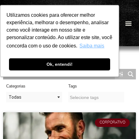
Utilizamos cookies para oferecer melhor
Utilizamos cookies para oferecer melhor
Pular
experiência, melhorar o desempenho, analisar
experiência, melhorar o desempenho, analisar
PT
para
como você interage em nosso site e
como você interage em nosso site e
o
personalizar conteúdo. Ao utilizar este site, você
personalizar conteúdo. Ao utilizar este site, você
conteúdo
concorda com o uso de cookies.
concorda com o uso de cookies.
Saiba mais
Saiba mais
Ok, entendi!
Ok, entendi!
Categorias
Tags
Todas
CORPORATIVO