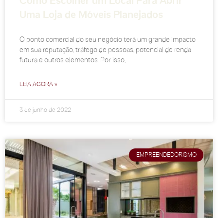
Como Escolher um Local Para Abrir
Uma Loja de Móveis Planejados
O ponto comercial do seu negócio terá um grande impacto
em sua reputação, tráfego de pessoas, potencial de renda
futura e outros elementos. Por isso,
LEIA AGORA »
3 de junho de 2022
EMPREENDEDORISMO