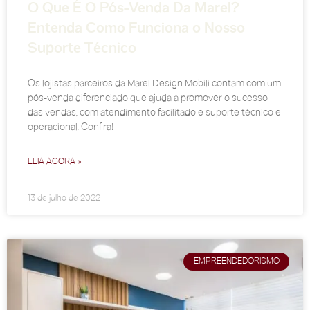
O Que É O Pós-Venda Da Marel?
Entenda Como Funciona o Nosso
Suporte Técnico
Os lojistas parceiros da Marel Design Mobili contam com um
pós-venda diferenciado que ajuda a promover o sucesso
das vendas, com atendimento facilitado e suporte técnico e
operacional. Confira!
LEIA AGORA »
13 de julho de 2022
EMPREENDEDORISMO