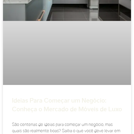
Ideias Para Começar um Negócio:
Conheça o Mercado de Móveis de Luxo
São centenas de ideias para começar um negócio, mas
quais são realmente boas? Saiba o que você deve levar em