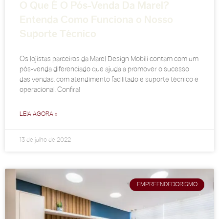
O Que É O Pós-Venda Da Marel?
Entenda Como Funciona o Nosso
Suporte Técnico
Os lojistas parceiros da Marel Design Mobili contam com um
pós-venda diferenciado que ajuda a promover o sucesso
das vendas, com atendimento facilitado e suporte técnico e
operacional. Confira!
LEIA AGORA »
13 de julho de 2022
EMPREENDEDORISMO