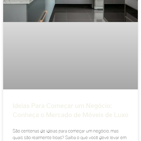
Ideias Para Começar um Negócio:
Conheça o Mercado de Móveis de Luxo
São centenas de ideias para começar um negócio, mas
quais são realmente boas? Saiba o que você deve levar em