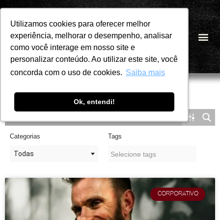
Utilizamos cookies para oferecer melhor
Utilizamos cookies para oferecer melhor
Pular
experiência, melhorar o desempenho, analisar
experiência, melhorar o desempenho, analisar
PT
para
como você interage em nosso site e
como você interage em nosso site e
o
personalizar conteúdo. Ao utilizar este site, você
personalizar conteúdo. Ao utilizar este site, você
conteúdo
concorda com o uso de cookies.
concorda com o uso de cookies.
Saiba mais
Saiba mais
Ok, entendi!
Ok, entendi!
Categorias
Tags
Todas
CORPORATIVO