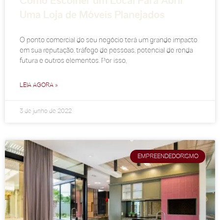
Como Escolher um Local Para Abrir
Uma Loja de Móveis Planejados
O ponto comercial do seu negócio terá um grande impacto
em sua reputação, tráfego de pessoas, potencial de renda
futura e outros elementos. Por isso,
LEIA AGORA »
3 de junho de 2022
EMPREENDEDORISMO