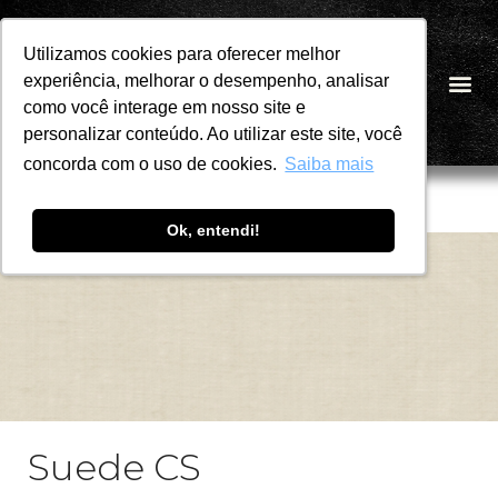
Utilizamos cookies para oferecer melhor
Utilizamos cookies para oferecer melhor
Pular
experiência, melhorar o desempenho, analisar
experiência, melhorar o desempenho, analisar
PT
para
como você interage em nosso site e
como você interage em nosso site e
o
personalizar conteúdo. Ao utilizar este site, você
personalizar conteúdo. Ao utilizar este site, você
conteúdo
concorda com o uso de cookies.
concorda com o uso de cookies.
Saiba mais
Saiba mais
Ok, entendi!
Ok, entendi!
Suede CS