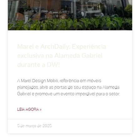
Marel e ArchDaily: Experiência
exclusiva na Alameda Gabriel
durante a DW!
A Marel Design Mobili, referência em móveis
planejados, abre as portas de seu espaço na Alameda
Gabriel e promove um evento imperdível para o setor:
LEIA AGORA »
5 de março de 2025