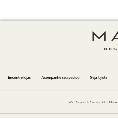
Encontre lojas
Acompanhe seu pedido
Seja lojista
AV. Duque de Caxias, 360 - Marre