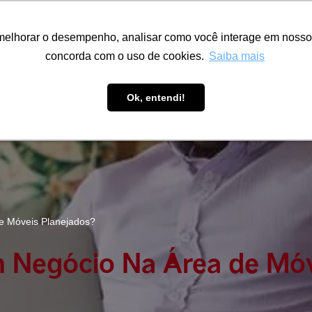
melhorar o desempenho, analisar como você interage em nosso sit
melhorar o desempenho, analisar como você interage em nosso sit
concorda com o uso de cookies.
concorda com o uso de cookies.
Saiba mais
Saiba mais
Fábrica
Portfólio
Inspire-se
A
Ok, entendi!
Ok, entendi!
 Móveis Planejados?
Negócio Na Área de Móv