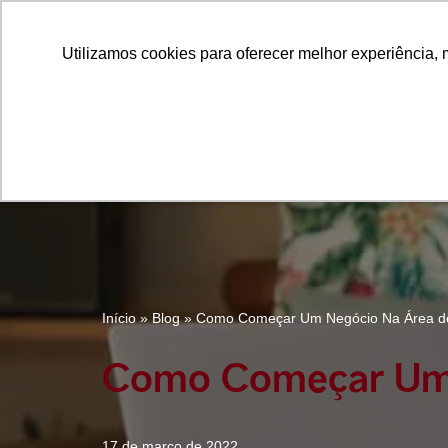
Utilizamos cookies para oferecer melhor experiência, 
Utilizamos cookies para oferecer melhor experiência, 
Pular
para
o
conteúdo
Início
»
Blog
»
Como Começar Um Negócio Na Área de
Como Começar Um 
17 de março de 2022