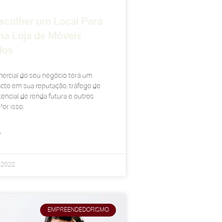
colher um Local Para
ma Loja de Móveis
dos
ercial do seu negócio terá um
cto em sua reputação, tráfego de
encial de renda futura e outros
or isso,
»
e 2022
EMPREENDEDORISMO