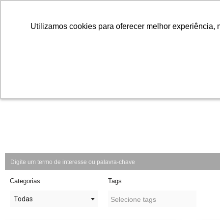
Utilizamos cookies para oferecer melhor experiência, 
Utilizamos cookies para oferecer melhor experiência, 
Pular
para
o
conteúdo
Categorias
Tags
Todas