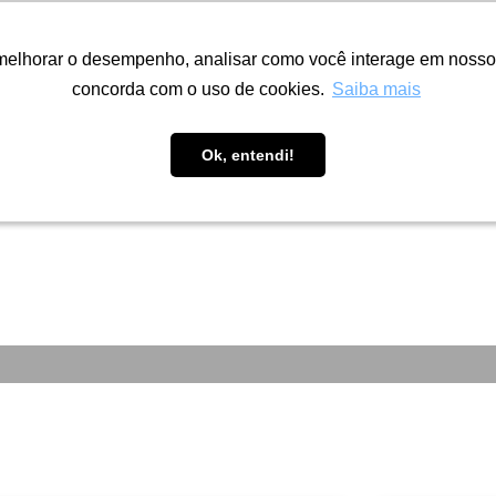
melhorar o desempenho, analisar como você interage em nosso sit
melhorar o desempenho, analisar como você interage em nosso sit
concorda com o uso de cookies.
concorda com o uso de cookies.
Saiba mais
Saiba mais
Fábrica
Portfólio
Inspire-se
A
Ok, entendi!
Ok, entendi!