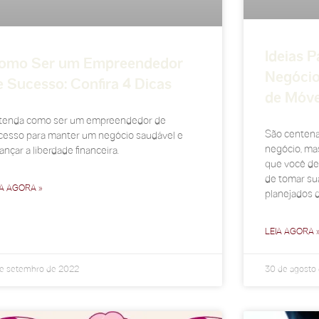
Ideias 
omo Ser um Empreendedor
Negócio
e Sucesso: Confira 4 Dicas
de Móve
tenda como ser um empreendedor de
São centena
cesso para manter um negócio saudável e
negócio, ma
ançar a liberdade financeira.
que você de
de tomar su
IA AGORA »
planejados d
LEIA AGORA 
de setembro de 2022
30 de agosto