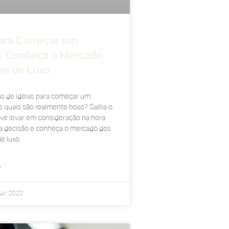
Para Começar um
: Conheça o Mercado
is de Luxo
s de ideias para começar um
s quais são realmente boas? Saiba o
ve levar em consideração na hora
a decisão e conheça o mercado dos
e luxo.
»
 de 2022