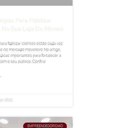
égias Para Fidelizar
s Na Sua Loja De Móveis
para fidelizar clientes estão cada vez
s no mercado moveleiro. No artigo,
icas importantes para fortalecer a
com o seu público. Confira!
»
 de 2022
EMPREENDEDORISMO