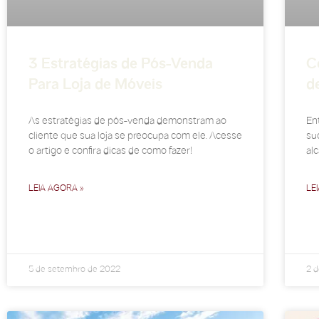
3 Estratégias de Pós-Venda
C
Para Loja de Móveis
d
As estratégias de pós-venda demonstram ao
En
cliente que sua loja se preocupa com ele. Acesse
su
o artigo e confira dicas de como fazer!
alc
LEIA AGORA »
LE
5 de setembro de 2022
2 