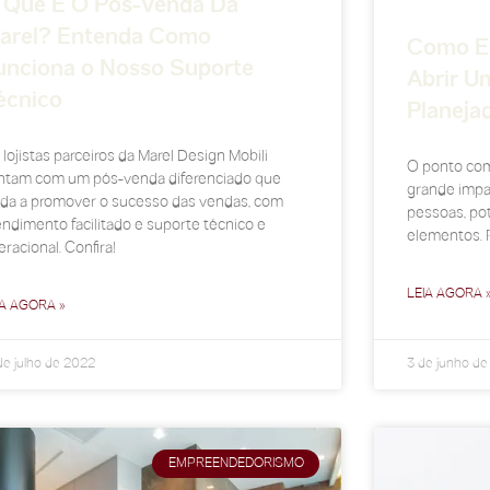
 Que É O Pós-Venda Da
arel? Entenda Como
Como Es
unciona o Nosso Suporte
Abrir U
écnico
Planeja
lojistas parceiros da Marel Design Mobili
O ponto com
ntam com um pós-venda diferenciado que
grande impa
uda a promover o sucesso das vendas, com
pessoas, pot
endimento facilitado e suporte técnico e
elementos. P
racional. Confira!
LEIA AGORA 
IA AGORA »
de julho de 2022
3 de junho d
EMPREENDEDORISMO