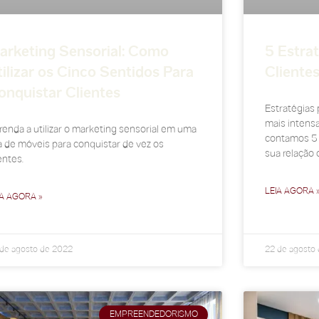
arketing Sensorial: Como
5 Estrat
tilizar os Cinco Sentidos Para
Cliente
onquistar Clientes
Estratégias 
mais intensa
renda a utilizar o marketing sensorial em uma
contamos 5 d
ja de móveis para conquistar de vez os
sua relação 
entes.
LEIA AGORA 
IA AGORA »
de agosto de 2022
22 de agosto
EMPREENDEDORISMO