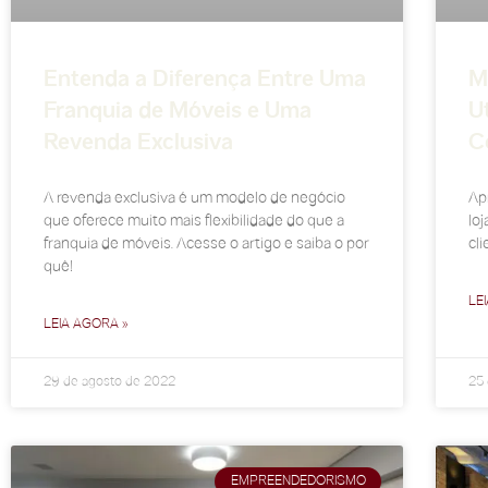
Entenda a Diferença Entre Uma
M
Franquia de Móveis e Uma
U
Revenda Exclusiva
C
A revenda exclusiva é um modelo de negócio
Ap
que oferece muito mais flexibilidade do que a
lo
franquia de móveis. Acesse o artigo e saiba o por
cli
quê!
LE
LEIA AGORA »
29 de agosto de 2022
25 
EMPREENDEDORISMO