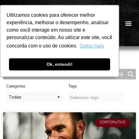
Utilizamos cookies para oferecer melhor
Utilizamos cookies para oferecer melhor
Pular
experiência, melhorar o desempenho, analisar
experiência, melhorar o desempenho, analisar
PT
para
como você interage em nosso site e
como você interage em nosso site e
o
personalizar conteúdo. Ao utilizar este site, você
personalizar conteúdo. Ao utilizar este site, você
conteúdo
concorda com o uso de cookies.
concorda com o uso de cookies.
Saiba mais
Saiba mais
Ok, entendi!
Ok, entendi!
Categorias
Tags
Todas
CORPORATIVO