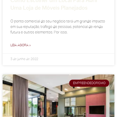
Como Escolher um Local Para Abrir
Uma Loja de Móveis Planejados
O ponto comercial do seu negócio terá um grande impacto
em sua reputação, tráfego de pessoas, potencial de renda
futura e outros elementos. Por isso,
LEIA AGORA »
3 de junho de 2022
EMPREENDEDORISMO