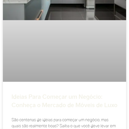
Ideias Para Começar um Negócio:
Conheça o Mercado de Móveis de Luxo
São centenas de ideias para começar um negócio, mas
quais são realmente boas? Saiba o que você deve levar em