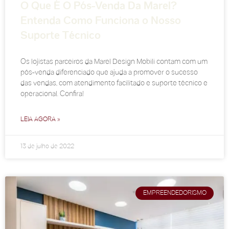
O Que É O Pós-Venda Da Marel?
Entenda Como Funciona o Nosso
Suporte Técnico
Os lojistas parceiros da Marel Design Mobili contam com um
pós-venda diferenciado que ajuda a promover o sucesso
das vendas, com atendimento facilitado e suporte técnico e
operacional. Confira!
LEIA AGORA »
13 de julho de 2022
EMPREENDEDORISMO