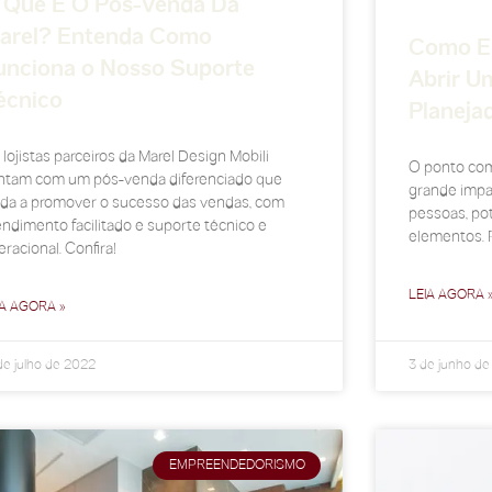
 Que É O Pós-Venda Da
arel? Entenda Como
Como Es
unciona o Nosso Suporte
Abrir U
écnico
Planeja
lojistas parceiros da Marel Design Mobili
O ponto com
ntam com um pós-venda diferenciado que
grande impa
uda a promover o sucesso das vendas, com
pessoas, pot
endimento facilitado e suporte técnico e
elementos. P
racional. Confira!
LEIA AGORA 
IA AGORA »
de julho de 2022
3 de junho d
EMPREENDEDORISMO