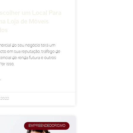
colher um Local Para
ma Loja de Móveis
dos
ercial do seu negócio terá um
cto em sua reputação, tráfego de
encial de renda futura e outros
or isso,
»
e 2022
EMPREENDEDORISMO