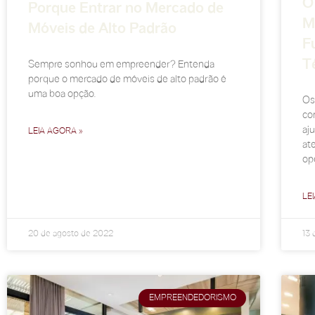
O
Porque Entrar no Mercado de
M
Móveis de Alto Padrão
F
T
Sempre sonhou em empreender? Entenda
porque o mercado de móveis de alto padrão é
uma boa opção.
Os 
co
aj
LEIA AGORA »
at
ope
LE
20 de agosto de 2022
13 
EMPREENDEDORISMO