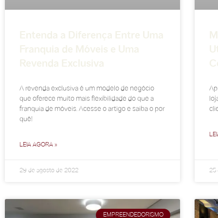
Entenda a Diferença Entre Uma
M
Franquia de Móveis e Uma
U
Revenda Exclusiva
C
A revenda exclusiva é um modelo de negócio
Ap
que oferece muito mais flexibilidade do que a
lo
franquia de móveis. Acesse o artigo e saiba o por
cli
quê!
LE
LEIA AGORA »
29 de agosto de 2022
25 
EMPREENDEDORISMO