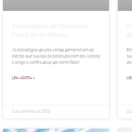
3 Estratégias de Pós-Venda
C
Para Loja de Móveis
d
As estratégias de pós-venda demonstram ao
En
cliente que sua loja se preocupa com ele. Acesse
su
o artigo e confira dicas de como fazer!
alc
LEIA AGORA »
LE
5 de setembro de 2022
2 