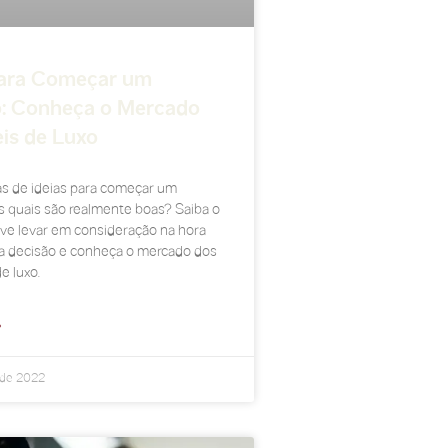
Para Começar um
: Conheça o Mercado
is de Luxo
s de ideias para começar um
s quais são realmente boas? Saiba o
ve levar em consideração na hora
a decisão e conheça o mercado dos
e luxo.
»
 de 2022