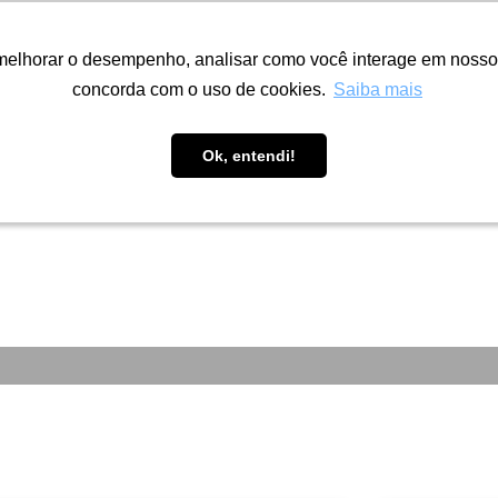
melhorar o desempenho, analisar como você interage em nosso sit
melhorar o desempenho, analisar como você interage em nosso sit
concorda com o uso de cookies.
concorda com o uso de cookies.
Saiba mais
Saiba mais
Fábrica
Portfólio
Inspire-se
A
Ok, entendi!
Ok, entendi!