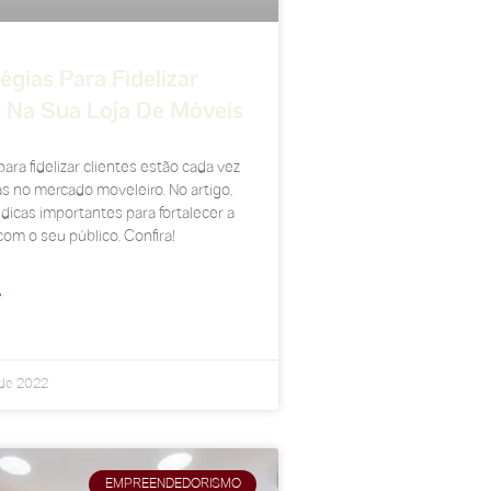
égias Para Fidelizar
s Na Sua Loja De Móveis
para fidelizar clientes estão cada vez
s no mercado moveleiro. No artigo,
icas importantes para fortalecer a
com o seu público. Confira!
»
 de 2022
EMPREENDEDORISMO