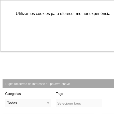
Utilizamos cookies para oferecer melhor experiência, 
Utilizamos cookies para oferecer melhor experiência, 
Pular
para
o
conteúdo
Categorias
Tags
Todas