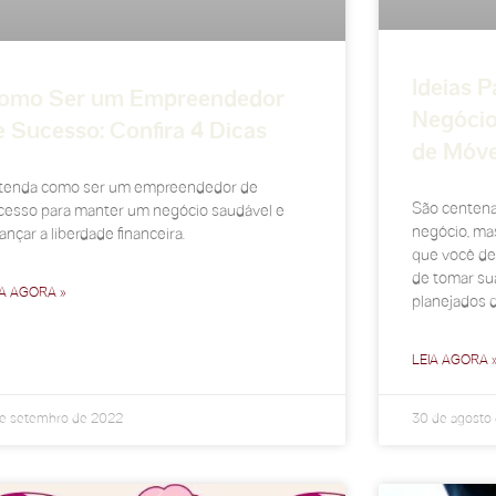
Ideias 
omo Ser um Empreendedor
Negócio
e Sucesso: Confira 4 Dicas
de Móve
tenda como ser um empreendedor de
São centena
cesso para manter um negócio saudável e
negócio, ma
ançar a liberdade financeira.
que você de
de tomar su
IA AGORA »
planejados d
LEIA AGORA 
de setembro de 2022
30 de agosto