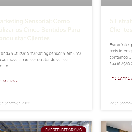
arketing Sensorial: Como
5 Estrat
tilizar os Cinco Sentidos Para
Cliente
onquistar Clientes
Estratégias 
mais intensa
renda a utilizar o marketing sensorial em uma
contamos 5 d
ja de móveis para conquistar de vez os
sua relação 
entes.
LEIA AGORA 
IA AGORA »
de agosto de 2022
22 de agosto
EMPREENDEDORISMO