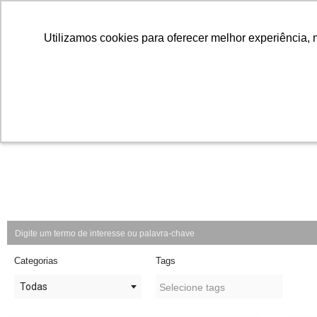
Utilizamos cookies para oferecer melhor experiência, 
Utilizamos cookies para oferecer melhor experiência, 
Pular
para
o
conteúdo
Categorias
Tags
Todas