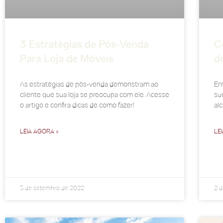
3 Estratégias de Pós-Venda
C
Para Loja de Móveis
d
As estratégias de pós-venda demonstram ao
En
cliente que sua loja se preocupa com ele. Acesse
su
o artigo e confira dicas de como fazer!
alc
LEIA AGORA »
LE
5 de setembro de 2022
2 