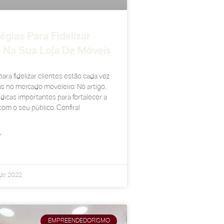
égias Para Fidelizar
s Na Sua Loja De Móveis
para fidelizar clientes estão cada vez
s no mercado moveleiro. No artigo,
icas importantes para fortalecer a
com o seu público. Confira!
»
 de 2022
EMPREENDEDORISMO