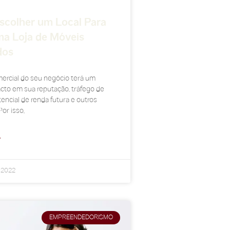
colher um Local Para
ma Loja de Móveis
dos
ercial do seu negócio terá um
cto em sua reputação, tráfego de
encial de renda futura e outros
or isso,
»
e 2022
EMPREENDEDORISMO