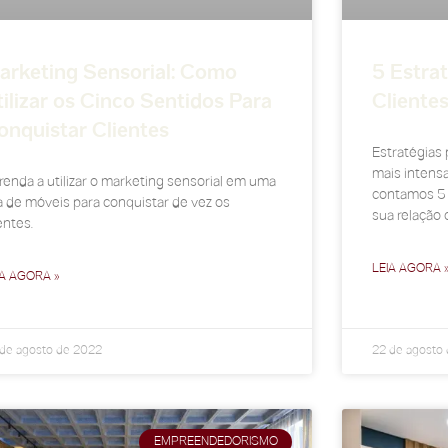
arketing Sensorial: Como
5 Estrat
tilizar os Cinco Sentidos Para
Cliente
onquistar Clientes
Estratégias 
mais intensa
renda a utilizar o marketing sensorial em uma
contamos 5 d
ja de móveis para conquistar de vez os
sua relação 
entes.
LEIA AGORA 
IA AGORA »
de agosto de 2022
22 de agosto
EMPREENDEDORISMO