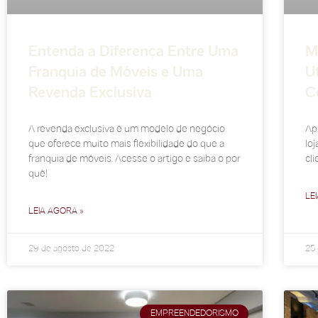
Entenda a Diferença Entre Uma
M
Franquia de Móveis e Uma
U
Revenda Exclusiva
C
A revenda exclusiva é um modelo de negócio
Ap
que oferece muito mais flexibilidade do que a
lo
franquia de móveis. Acesse o artigo e saiba o por
cli
quê!
LE
LEIA AGORA »
29 de agosto de 2022
25 
EMPREENDEDORISMO