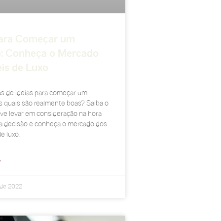
Para Começar um
: Conheça o Mercado
is de Luxo
s de ideias para começar um
s quais são realmente boas? Saiba o
ve levar em consideração na hora
a decisão e conheça o mercado dos
e luxo.
»
 de 2022