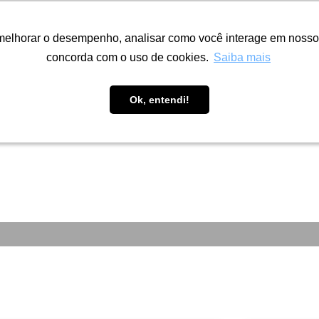
melhorar o desempenho, analisar como você interage em nosso sit
melhorar o desempenho, analisar como você interage em nosso sit
concorda com o uso de cookies.
concorda com o uso de cookies.
Saiba mais
Saiba mais
Fábrica
Portfólio
Inspire-se
A
Ok, entendi!
Ok, entendi!