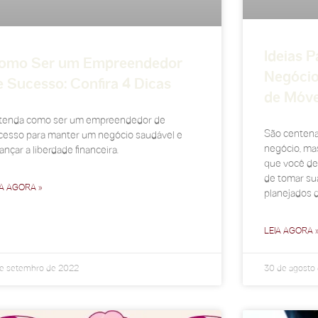
Ideias 
omo Ser um Empreendedor
Negócio
e Sucesso: Confira 4 Dicas
de Móve
tenda como ser um empreendedor de
São centena
cesso para manter um negócio saudável e
negócio, ma
ançar a liberdade financeira.
que você de
de tomar su
IA AGORA »
planejados d
LEIA AGORA 
de setembro de 2022
30 de agosto