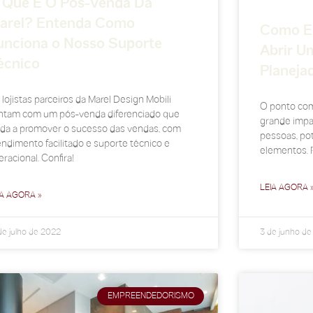
 Que É O Pós-Venda Da
arel? Entenda Como
Como Es
unciona o Nosso Suporte
Abrir U
écnico
Planeja
lojistas parceiros da Marel Design Mobili
O ponto com
ntam com um pós-venda diferenciado que
grande impa
uda a promover o sucesso das vendas, com
pessoas, pot
endimento facilitado e suporte técnico e
elementos. P
racional. Confira!
LEIA AGORA 
IA AGORA »
de julho de 2022
3 de junho d
EMPREENDEDORISMO