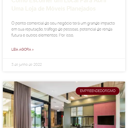
Como Escolher um Local Para Abrir
Uma Loja de Móveis Planejados
O ponto comercial do seu negócio terá um grande impacto
em sua reputação, tráfego de pessoas, potencial de renda
futura e outros elementos. Por isso,
LEIA AGORA »
3 de junho de 2022
EMPREENDEDORISMO