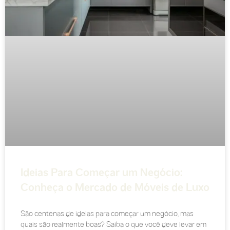
Ideias Para Começar um Negócio:
Conheça o Mercado de Móveis de Luxo
São centenas de ideias para começar um negócio, mas
quais são realmente boas? Saiba o que você deve levar em