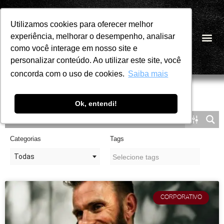
Utilizamos cookies para oferecer melhor
Utilizamos cookies para oferecer melhor
Pular
experiência, melhorar o desempenho, analisar
experiência, melhorar o desempenho, analisar
PT
para
como você interage em nosso site e
como você interage em nosso site e
o
personalizar conteúdo. Ao utilizar este site, você
personalizar conteúdo. Ao utilizar este site, você
conteúdo
concorda com o uso de cookies.
concorda com o uso de cookies.
Saiba mais
Saiba mais
Ok, entendi!
Ok, entendi!
Categorias
Tags
Todas
CORPORATIVO