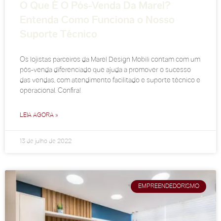
O Que É O Pós-Venda Da Marel?
Entenda Como Funciona o Nosso
Suporte Técnico
Os lojistas parceiros da Marel Design Mobili contam com um
pós-venda diferenciado que ajuda a promover o sucesso
das vendas, com atendimento facilitado e suporte técnico e
operacional. Confira!
LEIA AGORA »
13 de julho de 2022
EMPREENDEDORISMO