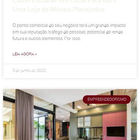
Como Escolher um Local Para Abrir
Uma Loja de Móveis Planejados
O ponto comercial do seu negócio terá um grande impacto
em sua reputação, tráfego de pessoas, potencial de renda
futura e outros elementos. Por isso,
LEIA AGORA »
3 de junho de 2022
EMPREENDEDORISMO