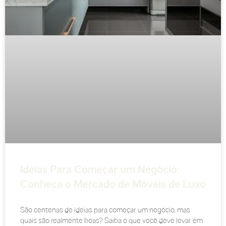
Ideias Para Começar um Negócio:
Conheça o Mercado de Móveis de Luxo
São centenas de ideias para começar um negócio, mas
quais são realmente boas? Saiba o que você deve levar em