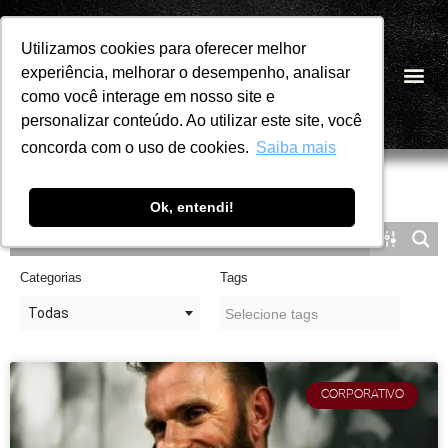
Utilizamos cookies para oferecer melhor
Utilizamos cookies para oferecer melhor
Pular
experiência, melhorar o desempenho, analisar
experiência, melhorar o desempenho, analisar
PT
para
como você interage em nosso site e
como você interage em nosso site e
o
personalizar conteúdo. Ao utilizar este site, você
personalizar conteúdo. Ao utilizar este site, você
conteúdo
concorda com o uso de cookies.
concorda com o uso de cookies.
Saiba mais
Saiba mais
Ok, entendi!
Ok, entendi!
Categorias
Tags
Todas
CORPORATIVO