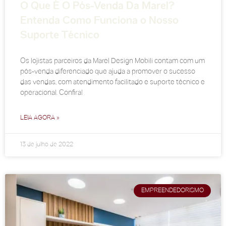
O Que É O Pós-Venda Da Marel?
Entenda Como Funciona o Nosso
Suporte Técnico
Os lojistas parceiros da Marel Design Mobili contam com um
pós-venda diferenciado que ajuda a promover o sucesso
das vendas, com atendimento facilitado e suporte técnico e
operacional. Confira!
LEIA AGORA »
13 de julho de 2022
EMPREENDEDORISMO